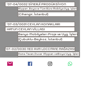
'07-04/0032 SİNERJİ PRODÜKSİYON
Alçıpan ,Boya ve Tüm Büro Mobilya Uyg. İşleri
(Cihangir, İstanbul)
'07-03/0031 CEYLAN KONAKLARI
HATUN CEYLAN VİLLASI
Banyo Mobilyaları Proje ve Uyg. İşleri
(Çubuklu-Beykoz, İstanbul)
'07-02/0030 NEO AVM LOCCITANE MAĞAZASI
Asma Tavan,Duvar Alçıpan veBoya Uyg. İşleri
(Eskişehir)
'07-01/0029 AVEA - TÜRK TELEKOM
ATAŞEHİR MÜDÜRLÜK BİNASI SANTRAL KATI
Anahtar Teslim Proje ve Dek. Uyg. İşleri
(Ataşehir , İstanbul)
+90 532 231 92 89
|
+90 216 470 42 80
|
bilgi@katasarim.net
|
info@katasarim.com