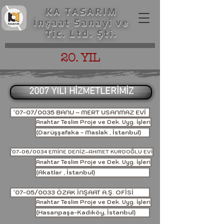
KA TASARIM
İnşaat Sanayi ve
Tic. Ltd. Şti.
20. YIL
2007 YILI HİZMETLERİMİZ
'07-07/0035 BANU – MERT USANMAZ EVİ
Anahtar Teslim Proje ve Dek. Uyg. İşleri
(Darüşşafaka - Maslak , İstanbul)
'07-06/0034 EMİNE DENİZ–AHMET KURDOĞLU EVİ
Anahtar Teslim Proje ve Dek. Uyg. İşleri
(Akatlar , İstanbul)
'07-05/0033 ÖZAK İNŞAAT A.Ş. OFİSİ
Anahtar Teslim Proje ve Dek. Uyg. İşleri
(Hasanpaşa-Kadıköy, İstanbul)