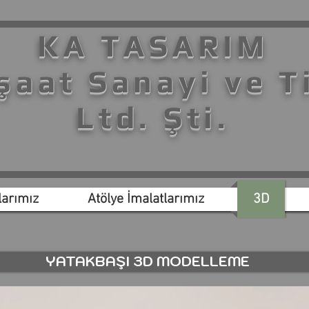
KA TASARIM
şaat Sanayi ve T
Ltd. Şti.
arımız
Atölye İmalatlarımız
3D
YATAKBAŞI 3D MODELLEME