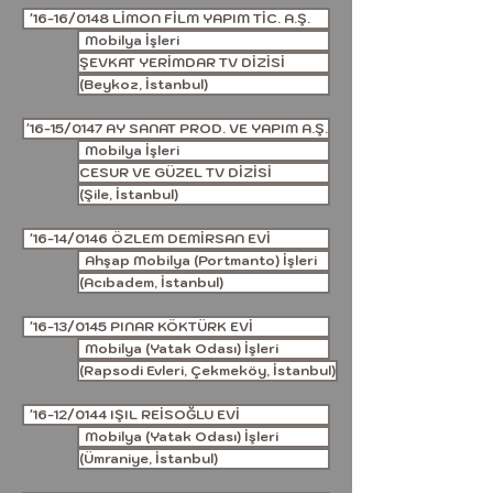
'16-16/0148 LİMON FİLM YAPIM TİC. A.Ş.
Mobilya İşleri
ŞEVKAT YERİMDAR TV DİZİSİ
(Beykoz, İstanbul)
'16-15/0147 AY SANAT PROD. VE YAPIM A.Ş.
Mobilya İşleri
CESUR VE GÜZEL TV DİZİSİ
(Şile, İstanbul)
'16-14/0146 ÖZLEM DEMİRSAN EVİ
Ahşap Mobilya (Portmanto) İşleri
(Acıbadem, İstanbul)
'16-13/0145 PINAR KÖKTÜRK EVİ
Mobilya (Yatak Odası) İşleri
(Rapsodi Evleri, Çekmeköy, İstanbul)
'16-12/0144 IŞIL REİSOĞLU EVİ
Mobilya (Yatak Odası) İşleri
(Ümraniye, İstanbul)