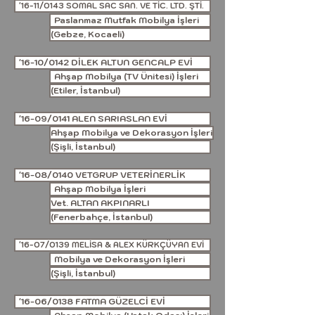
'16-11/0143 SOMAL SAC SAN. VE TİC. LTD. ŞTİ.
Paslanmaz Mutfak Mobilya İşleri
(Gebze, Kocaeli)
'16-10/0142 DİLEK ALTUN GENCALP EVİ
Ahşap Mobilya (TV Ünitesi) İşleri
(Etiler, İstanbul)
'16-09/0141 ALEN SARIASLAN EVİ
Ahşap Mobilya ve Dekorasyon İşleri
(Şişli, İstanbul)
'16-08/0140 VETGRUP VETERİNERLİK
Ahşap Mobilya İşleri
Vet. ALTAN AKPINARLI
(Fenerbahçe, İstanbul)
'16-07/0139 MELİSA & ALEX KÜRKÇÜYAN EVİ
Mobilya ve Dekorasyon İşleri
(Şişli, İstanbul)
'16-06/0138 FATMA GÜZELCİ EVİ