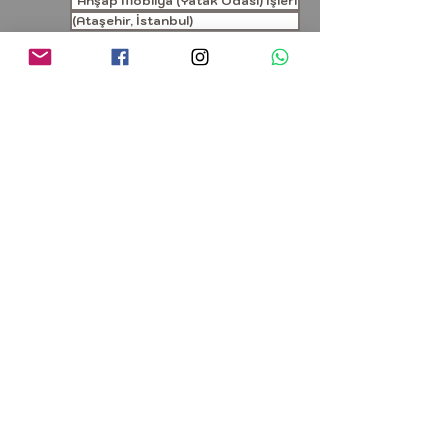
Ahşap Mobilya (Yatak Odası) İşleri
(Ataşehir, İstanbul)
'16-05/0137 ALP KENDİROĞLU EVİ
Ahşap Mobilya (Portmanto) İşleri
(Ataşehir, İstanbul)
'16-04/0136 BAKİ GÖKBAYRAK EVİ
Ahşap Mobilya İşleri
(Emirgan, İstanbul)
'16-03/0135 LC WAIKIKI GENEL MERKEZ BİNASI
Numune Dolap İşleri
(Bağcılar, İstanbul)
'16-02/0134 METE EVRENOL EVİ
Ahşap Mobilya İşleri
(Topağacı - Nişantaşı, İstanbul)
'16-01/0133 UNION PACIFIC COFFEE
Ahşap Mobilya İşleri
(Şişhane-Beyoğlu, İstanbul)