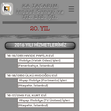
KA TASARIM
İnşaat Sanayi ve
Tic. Ltd. Şti.
20. YIL
2016 YILI HİZMETLERİMİZ
'16-19/0151 HANDE PAPİLA EVİ
Mobilya (Yatak Odası) İşleri)
(Fenerbahçe, İstanbul)
'16-18/0150 ÜLKÜ AYDOĞDU EVİ
Ahşap Mobilya (Portmanto) İşleri
(Ataşehir, İstanbul)
'16-17/0149 FUL KURT EVİ
Ahşap Mobilya (TV Ünitesi) İşleri
(Ataşehir, İstanbul)