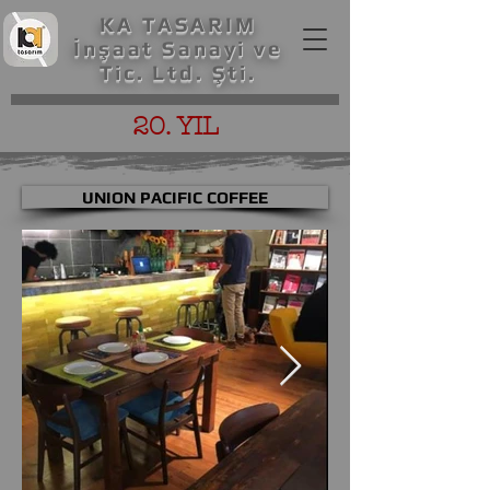
KA TASARIM
İnşaat Sanayi ve
Tic. Ltd. Şti.
20. YIL
UNION PACIFIC COFFEE