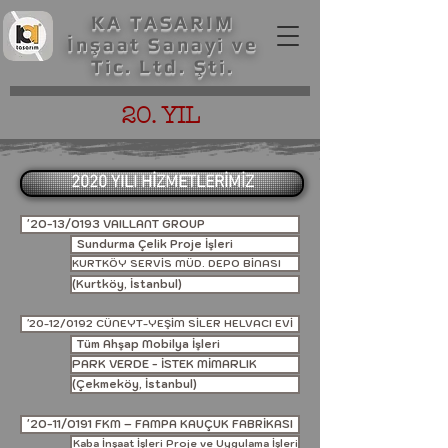
KA TASARIM
İnşaat Sanayi ve
Tic. Ltd. Şti.
20. YIL
2020 YILI HİZMETLERİMİZ
'20-13/0193 VAILLANT GROUP
Sundurma Çelik Proje İşleri
KURTKÖY SERVİS MÜD. DEPO BİNASI
(Kurtköy, İstanbul)
'20-12/0192 CÜNEYT-YEŞİM SİLER HELVACI EVİ
Tüm Ahşap Mobilya İşleri
PARK VERDE - İSTEK MİMARLIK
(Çekmeköy, İstanbul)
'20-11/0191 FKM – FAMPA KAUÇUK FABRİKASI
Kaba İnşaat İşleri Proje ve Uygulama İşleri