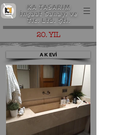
KA TASARIM
İnşaat Sanayi ve
Tic. Ltd. Şti.
20. YIL
A K EVİ