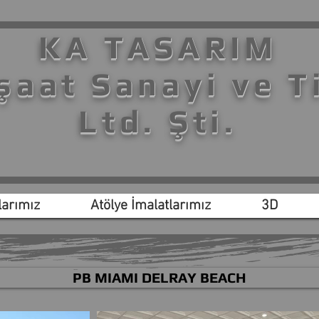
KA TASARIM
şaat Sanayi ve T
Ltd. Şti.
arımız
Atölye İmalatlarımız
3D
PB MIAMI DELRAY BEACH