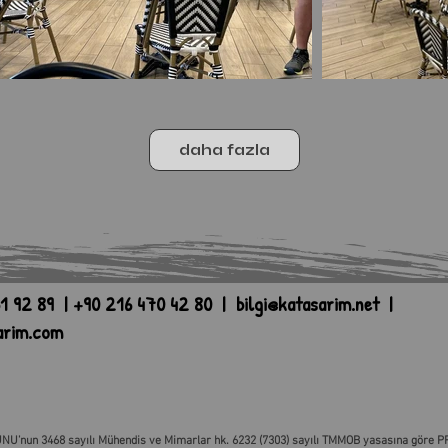
daha fazla
1 92 89 | +90 216 470 42 80 |
bilgi@katasarim.net
|
arim.com
NU’nun 3468 sayılı Mühendis ve Mimarlar hk. 6232 (7303) sayılı TMMOB yasasına göre