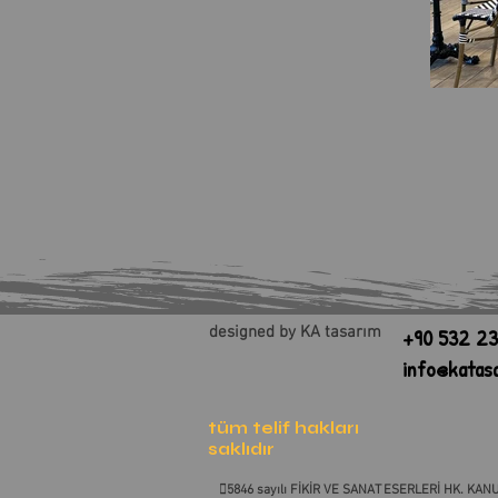
designed by KA tasarım
+90 532 23
info@katas
tüm telif hakları
saklıdır
5846 sayılı FİKİR VE SANAT ESERLERİ HK. KANU