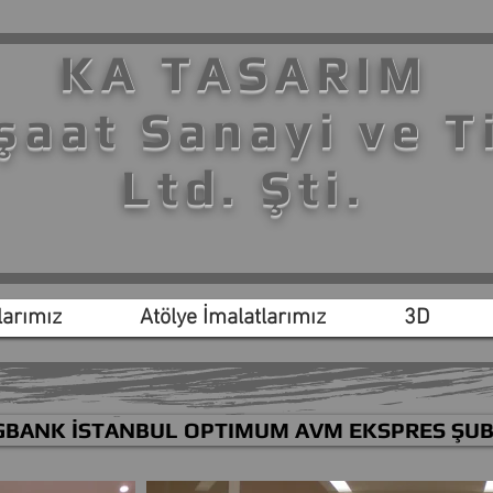
KA TASARIM
şaat Sanayi ve T
Ltd. Şti.
arımız
Atölye İmalatlarımız
3D
GBANK İSTANBUL OPTIMUM AVM EKSPRES ŞUB