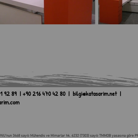
1 92 89 | +90 216 470 42 80 |
bilgi@katasarim.net
|
arim.com
NU’nun 3468 sayılı Mühendis ve Mimarlar hk. 6232 (7303) sayılı TMMOB yasasına göre