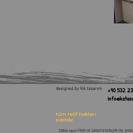
designed by KA tasarım
+90 532 23
info@katas
tüm telif hakları
saklıdır
5846 sayılı FİKİR VE SANAT ESERLERİ HK. KANU