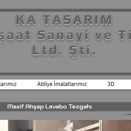
KA TASARIM
şaat Sanayi ve T
Ltd. Şti.
arımız
Atölye İmalatlarımız
3D
Masif Ahşap Lavabo Tezgahı