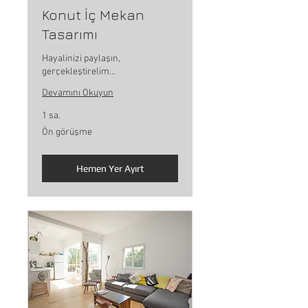
Konut İç Mekan
Tasarımı
Hayalinizi paylaşın,
gerçekleştirelim...
Devamını Okuyun
1 sa.
Ön
Ön görüşme
görüşme
Hemen Yer Ayırt