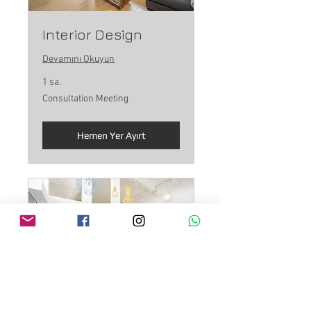
Interior Design
Devamını Okuyun
1 sa.
Consultation
Consultation Meeting
Meeting
Hemen Yer Ayırt
Workspace Design