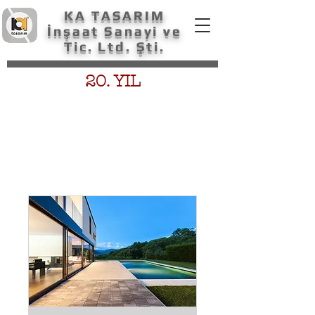
KA TASARIM
İnşaat Sanayi ve
Tic. Ltd. Şti.
20. YIL
online randevu